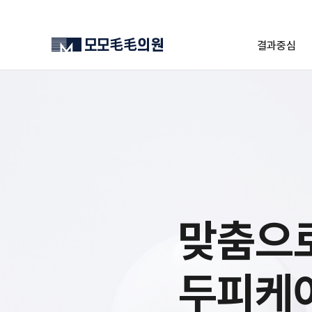
결과중심
맞춤으
두피케