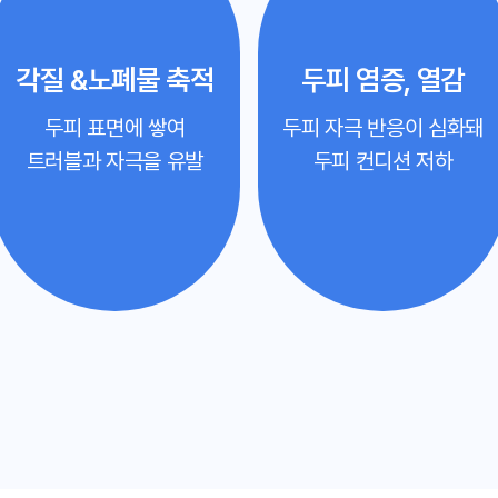
각질 &노폐물 축적
두피 염증, 열감
두피 표면에 쌓여
두피 자극 반응이 심화돼
트러블과 자극을 유발
두피 컨디션 저하