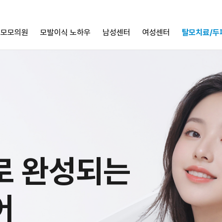
모모의원
모발이식 노하우
남성센터
여성센터
탈모치료/두
로 완성되는
어