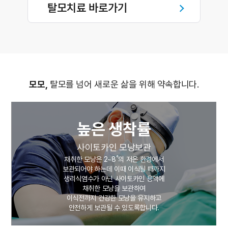
탈모치료 바로가기
모모,
탈모를 넘어 새로운 삶을 위해 약속합니다.
높은 생착률
자체
사이토카인 모낭보관
한 모낭은 2~8˚의 저온 환경에서
모모는 
되어야 하는데 이때 이식될 때까지
모모의 의
리식염수가 아닌 사이토카인 용액에
채취한 모낭을 보관하여
모발의 방향
식전까지 건강한 모낭을 유지하고
17개
전하게 보관될 수 있도록합니다.
개
이식