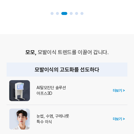
모모,
모발이식 트렌드를 이끌어 갑니다.
모발이식의 고도화를 선도하다
수술
AI탈모진단 솔루션
더보기 >
아프스3D
눈썹, 수염, 구레나룻
더보기 >
특수 이식