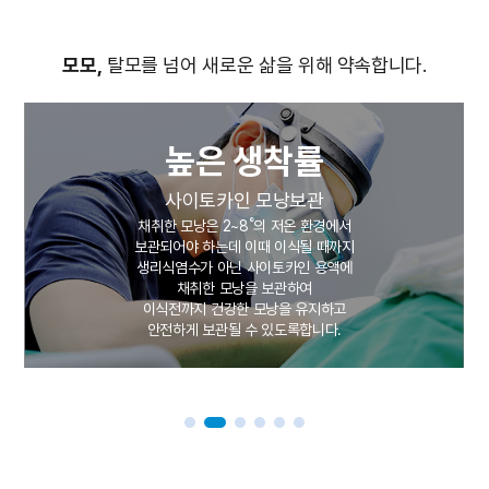
모모,
탈모를 넘어 새로운 삶을 위해 약속합니다.
높은 생착률
자체
사이토카인 모낭보관
한 모낭은 2~8˚의 저온 환경에서
모모는 
되어야 하는데 이때 이식될 때까지
모모의 의
리식염수가 아닌 사이토카인 용액에
채취한 모낭을 보관하여
모발의 방향
식전까지 건강한 모낭을 유지하고
17개
전하게 보관될 수 있도록합니다.
개
이식