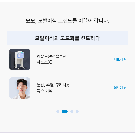
모모,
모발이식 트렌드를 이끌어 갑니다.
모발이식의 고도화를 선도하다
수술
AI탈모진단 솔루션
더보기 >
아프스3D
눈썹, 수염, 구레나룻
더보기 >
특수 이식