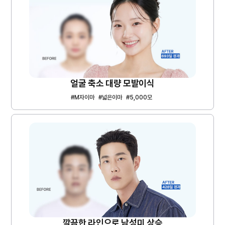
얼굴 축소 대량 모발이식
#M자이마
#넓은이마
#5,000모
깔끔한 라인으로 남성미 상승