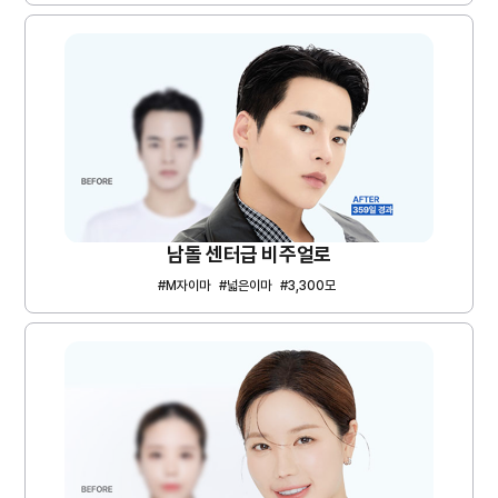
남돌 센터급 비주얼로
#M자이마
#넓은이마
#3,300모