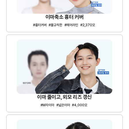
이마축소 흉터 커버
#흉터커버
#불규칙한
#헤어라인
#2,370모
이마 줄이고, 외모 리즈 갱신
#M자이마
#넓은이마
#4,000모